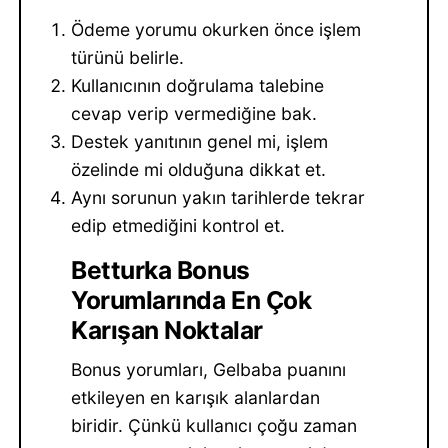
Ödeme yorumu okurken önce işlem
türünü belirle.
Kullanıcının doğrulama talebine
cevap verip vermediğine bak.
Destek yanıtının genel mi, işlem
özelinde mi olduğuna dikkat et.
Aynı sorunun yakın tarihlerde tekrar
edip etmediğini kontrol et.
Betturka Bonus
Yorumlarında En Çok
Karışan Noktalar
Bonus yorumları, Gelbaba puanını
etkileyen en karışık alanlardan
biridir. Çünkü kullanıcı çoğu zaman