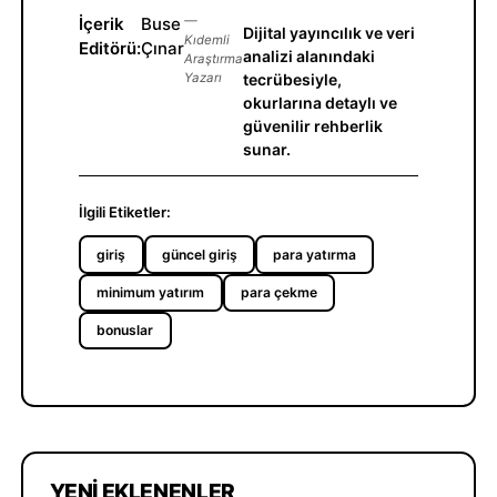
İçerik
Buse
—
Dijital yayıncılık ve veri
Kıdemli
Editörü:
Çınar
analizi alanındaki
Araştırma
Yazarı
tecrübesiyle,
okurlarına detaylı ve
güvenilir rehberlik
sunar.
İlgili Etiketler:
giriş
güncel giriş
para yatırma
minimum yatırım
para çekme
bonuslar
YENI EKLENENLER