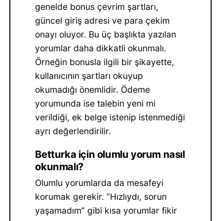
genelde bonus çevrim şartları,
güncel giriş adresi ve para çekim
onayı oluyor. Bu üç başlıkta yazılan
yorumlar daha dikkatli okunmalı.
Örneğin bonusla ilgili bir şikayette,
kullanıcının şartları okuyup
okumadığı önemlidir. Ödeme
yorumunda ise talebin yeni mi
verildiği, ek belge istenip istenmediği
ayrı değerlendirilir.
Betturka için olumlu yorum nasıl
okunmalı?
Olumlu yorumlarda da mesafeyi
korumak gerekir. “Hızlıydı, sorun
yaşamadım” gibi kısa yorumlar fikir