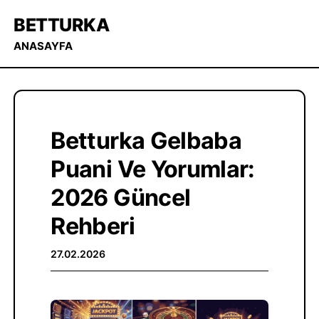
BETTURKA
ANASAYFA
Betturka Gelbaba
Puani Ve Yorumlar:
2026 Güncel
Rehberi
27.02.2026