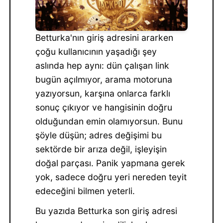
Betturka'nın giriş adresini ararken
çoğu kullanıcının yaşadığı şey
aslında hep aynı: dün çalışan link
bugün açılmıyor, arama motoruna
yazıyorsun, karşına onlarca farklı
sonuç çıkıyor ve hangisinin doğru
olduğundan emin olamıyorsun. Bunu
şöyle düşün; adres değişimi bu
sektörde bir arıza değil, işleyişin
doğal parçası. Panik yapmana gerek
yok, sadece doğru yeri nereden teyit
edeceğini bilmen yeterli.
Bu yazıda Betturka son giriş adresi