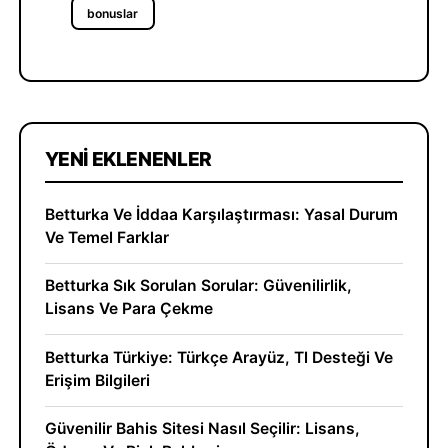
bonuslar
YENI EKLENENLER
Betturka Ve İddaa Karşılaştırması: Yasal Durum
Ve Temel Farklar
Betturka Sık Sorulan Sorular: Güvenilirlik,
Lisans Ve Para Çekme
Betturka Türkiye: Türkçe Arayüz, Tl Desteği Ve
Erişim Bilgileri
Güvenilir Bahis Sitesi Nasıl Seçilir: Lisans,