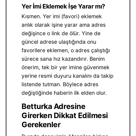
Yer İmi Eklemek İşe Yarar mı?
Kısmen. Yer imi (favori) eklemek
anlık olarak işine yarar ama adres
değişince o link de ölür. Yine de
güncel adrese ulaştığında onu
favorilere eklemen, o adres çalıştığı
sürece sana hız kazandırır. Benim
önerim, tek bir yer imine güvenmek
yerine resmi duyuru kanalını da takip
listende tutman. Böylece adres
değiştiğinde haberin ilk elden olur.
Betturka Adresine
Girerken Dikkat Edilmesi
Gerekenler