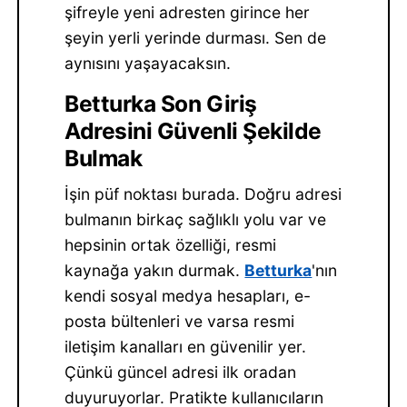
şifreyle yeni adresten girince her
şeyin yerli yerinde durması. Sen de
aynısını yaşayacaksın.
Betturka Son Giriş
Adresini Güvenli Şekilde
Bulmak
İşin püf noktası burada. Doğru adresi
bulmanın birkaç sağlıklı yolu var ve
hepsinin ortak özelliği, resmi
kaynağa yakın durmak.
Betturka
'nın
kendi sosyal medya hesapları, e-
posta bültenleri ve varsa resmi
iletişim kanalları en güvenilir yer.
Çünkü güncel adresi ilk oradan
duyuruyorlar. Pratikte kullanıcıların