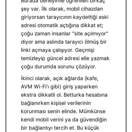
Burada deneyimle öğrenilen birkaç
şey var. İlk olarak, mobil cihazdan
giriyorsan tarayıcının kaydettiği eski
adresi otomatik açtığına dikkat et;
çoğu zaman insanlar "site açılmıyor"
diyor ama aslında tarayıcı ölmüş bir
linki açmaya çalışıyor. Geçmişi
temizleyip güncel adresi elle yazmak
çoğu durumda sorunu çözüyor.
İkinci olarak, açık ağlarda (kafe,
AVM Wi-Fi'ı gibi) giriş yaparken
ekstra dikkatli ol. Betturka hesabına
bağlanırken kişisel verilerinin
korunması senin elinde. Mümkünse
kendi mobil verini ya da güvendiğin
bir bağlantıyı tercih et. Bu küçük