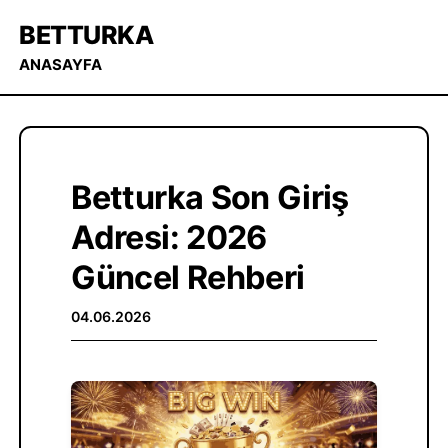
BETTURKA
ANASAYFA
Betturka Son Giriş
Adresi: 2026
Güncel Rehberi
04.06.2026