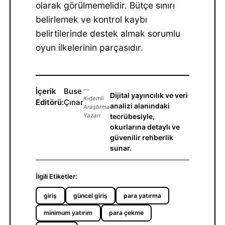
olarak görülmemelidir. Bütçe sınırı
belirlemek ve kontrol kaybı
belirtilerinde destek almak sorumlu
oyun ilkelerinin parçasıdır.
İçerik
Buse
—
Dijital yayıncılık ve veri
Kıdemli
Editörü:
Çınar
analizi alanındaki
Araştırma
Yazarı
tecrübesiyle,
okurlarına detaylı ve
güvenilir rehberlik
sunar.
İlgili Etiketler:
giriş
güncel giriş
para yatırma
minimum yatırım
para çekme