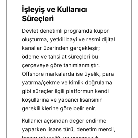
İşleyiş ve Kullanıcı
Süreçleri
Devlet denetimli programda kupon
oluşturma, yetkili bayi ve resmi dijital
kanallar üzerinden gerçekleşir;
ödeme ve tahsilat süreçleri bu
çerçeveye göre tanımlanmıştır.
Offshore markalarda ise üyelik, para
yatırma/çekme ve kimlik doğrulama
gibi süreçler ilgili platformun kendi
koşullarına ve yabancı lisansının
gerekliliklerine göre belirlenir.
Kullanıcı açısından değerlendirme
yaparken lisans türü, denetim mercii,
hesap güvenliği ve uyuşmazlık