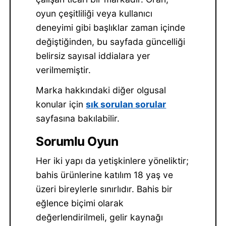
oyun çeşitliliği veya kullanıcı
deneyimi gibi başlıklar zaman içinde
değiştiğinden, bu sayfada güncelliği
belirsiz sayısal iddialara yer
verilmemiştir.
Marka hakkındaki diğer olgusal
konular için
sık sorulan sorular
sayfasına bakılabilir.
Sorumlu Oyun
Her iki yapı da yetişkinlere yöneliktir;
bahis ürünlerine katılım 18 yaş ve
üzeri bireylerle sınırlıdır. Bahis bir
eğlence biçimi olarak
değerlendirilmeli, gelir kaynağı