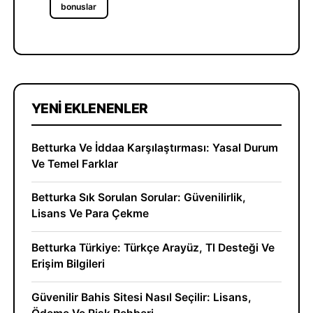
bonuslar
YENI EKLENENLER
Betturka Ve İddaa Karşılaştırması: Yasal Durum
Ve Temel Farklar
Betturka Sık Sorulan Sorular: Güvenilirlik,
Lisans Ve Para Çekme
Betturka Türkiye: Türkçe Arayüz, Tl Desteği Ve
Erişim Bilgileri
Güvenilir Bahis Sitesi Nasıl Seçilir: Lisans,